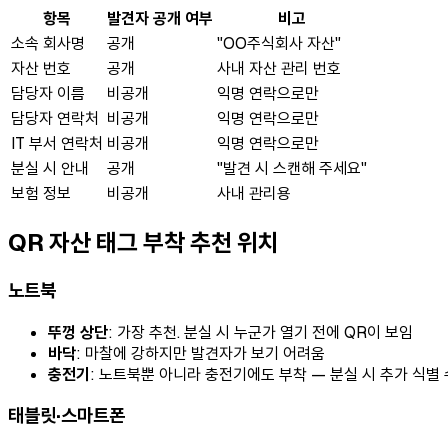
항목
발견자 공개 여부
비고
소속 회사명
공개
"OO주식회사 자산"
자산 번호
공개
사내 자산 관리 번호
담당자 이름
비공개
익명 연락으로만
담당자 연락처
비공개
익명 연락으로만
IT 부서 연락처
비공개
익명 연락으로만
분실 시 안내
공개
"발견 시 스캔해 주세요"
보험 정보
비공개
사내 관리용
QR 자산 태그 부착 추천 위치
노트북
뚜껑 상단
: 가장 추천. 분실 시 누군가 열기 전에 QR이 보임
바닥
: 마찰에 강하지만 발견자가 보기 어려움
충전기
: 노트북뿐 아니라 충전기에도 부착 — 분실 시 추가 식별
태블릿·스마트폰