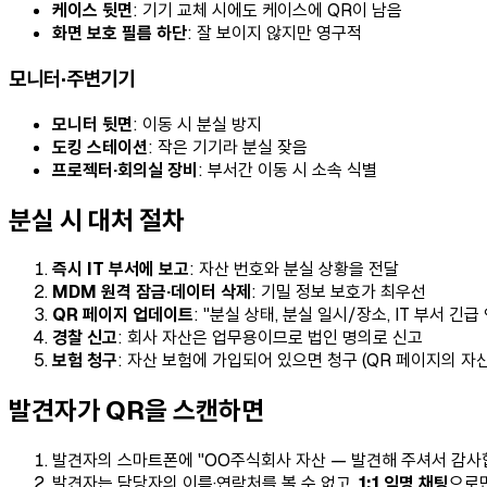
케이스 뒷면
: 기기 교체 시에도 케이스에 QR이 남음
화면 보호 필름 하단
: 잘 보이지 않지만 영구적
모니터·주변기기
모니터 뒷면
: 이동 시 분실 방지
도킹 스테이션
: 작은 기기라 분실 잦음
프로젝터·회의실 장비
: 부서간 이동 시 소속 식별
분실 시 대처 절차
즉시 IT 부서에 보고
: 자산 번호와 분실 상황을 전달
MDM 원격 잠금·데이터 삭제
: 기밀 정보 보호가 최우선
QR 페이지 업데이트
: "분실 상태, 분실 일시/장소, IT 부서 긴급
경찰 신고
: 회사 자산은 업무용이므로 법인 명의로 신고
보험 청구
: 자산 보험에 가입되어 있으면 청구 (QR 페이지의 자
발견자가 QR을 스캔하면
발견자의 스마트폰에 "OO주식회사 자산 — 발견해 주셔서 감사
발견자는 담당자의 이름·연락처를 볼 수 없고,
1:1 익명 채팅
으로