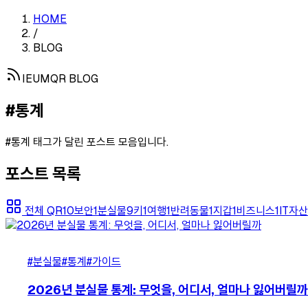
HOME
/
BLOG
IEUMQR BLOG
#통계
#통계
태그가 달린 포스트 모음입니다.
포스트 목록
전체
QR
10
보안
1
분실물
9
키
1
여행
1
반려동물
1
지갑
1
비즈니스
1
IT자산
#분실물
#통계
#가이드
2026년 분실물 통계: 무엇을, 어디서, 얼마나 잃어버릴까