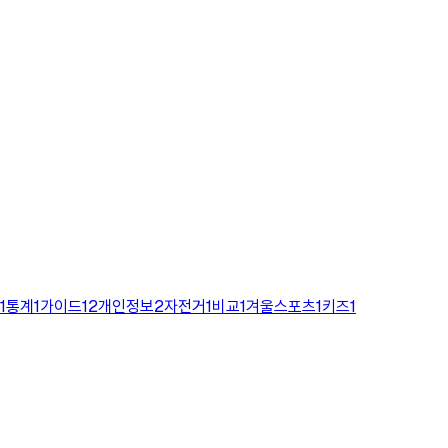
1
통계
1
가이드
12
개인정보
2
자전거
1
비교
1
겨울스포츠
1
키즈
1