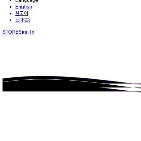
Language
English
한국어
日本語
STORE
Sign In