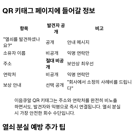
QR 키태그 페이지에 들어갈 정보
발견자 공
항목
비고
개
"열쇠를 발견하셨나
공개
안내 메시지
요?"
소유자 이름
비공개
익명 연락만
절대 비공
주소
보안상 최우선
개
연락처
비공개
익명 연락만
"회사에서 소정의 사례비를 드립니
보상 안내
선택 공개
다"
이음큐알 QR 키태그는 주소와 연락처를 완전히 비노출
하면서도, 발견자와 익명으로 즉시 연결됩니다. 열쇠 분실
시 가장 안전한 회수 수단입니다.
열쇠 분실 예방 추가 팁