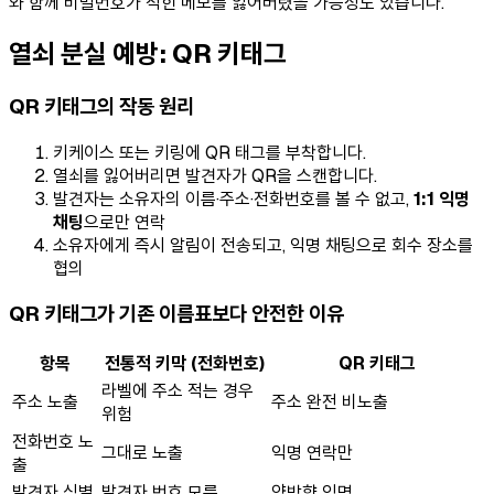
와 함께 비밀번호가 적힌 메모를 잃어버렸을 가능성도 있습니다.
열쇠 분실 예방: QR 키태그
QR 키태그의 작동 원리
키케이스 또는 키링에 QR 태그를 부착합니다.
열쇠를 잃어버리면 발견자가 QR을 스캔합니다.
발견자는 소유자의 이름·주소·전화번호를 볼 수 없고,
1:1 익명
채팅
으로만 연락
소유자에게 즉시 알림이 전송되고, 익명 채팅으로 회수 장소를
협의
QR 키태그가 기존 이름표보다 안전한 이유
항목
전통적 키막 (전화번호)
QR 키태그
라벨에 주소 적는 경우
주소 노출
주소 완전 비노출
위험
전화번호 노
그대로 노출
익명 연락만
출
발견자 식별
발견자 번호 모름
양방향 익명