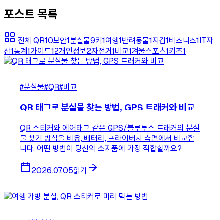
포스트 목록
전체
QR
10
보안
1
분실물
9
키
1
여행
1
반려동물
1
지갑
1
비즈니스
1
IT자
산
1
통계
1
가이드
12
개인정보
2
자전거
1
비교
1
겨울스포츠
1
키즈
1
#분실물
#QR
#비교
QR 태그로 분실물 찾는 방법, GPS 트래커와 비교
QR 스티커와 에어태그 같은 GPS/블루투스 트래커의 분실
물 찾기 방식을 비용, 배터리, 프라이버시 측면에서 비교합
니다. 어떤 방법이 당신의 소지품에 가장 적합할까요?
2026.07.05
읽기