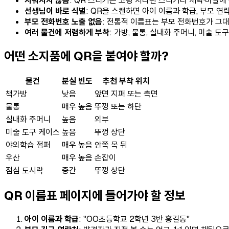
지워지지 않음
: QR 스티커는 코팅 처리된 스티커라 세탁·마찰에
선생님이 바로 식별
: QR을 스캔하면 아이 이름과 학급, 부모 
부모 전화번호 노출 없음
: 전통적 이름표는 부모 전화번호가 그대
여러 물건에 저렴하게 부착
: 가방, 물통, 실내화 주머니, 미술 
어떤 소지품에 QR을 붙여야 할까?
물건
분실 빈도
추천 부착 위치
책가방
낮음
앞면 지퍼 또는 측면
물통
매우 높음
뚜껑 또는 하단
실내화 주머니
높음
외부
미술 도구 케이스
높음
뚜껑 상단
야외학습 점퍼
매우 높음
안쪽 목 뒤
우산
매우 높음
손잡이
점심 도시락
중간
뚜껑 상단
QR 이름표 페이지에 들어가야 할 정보
아이 이름과 학급
: "OO초등학교 2학년 3반 홍길동"