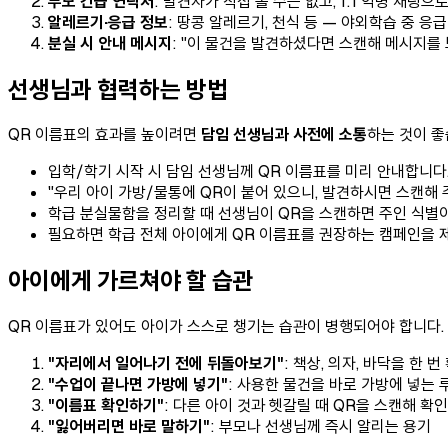
부모 긴급 연락처
: 발견자가 직접 볼 수는 없고, 1:1 익명 채팅으
알레르기·응급 정보
: 땅콩 알레르기, 천식 등 — 야외학습 중 응
분실 시 안내 메시지
: "이 물건을 발견하셨다면 스캔해 메시지를
선생님과 협력하는 방법
QR 이름표의 효과를 높이려면
담임 선생님과 사전에 소통
하는 것이 좋
입학/학기 시작 시 담임 선생님께 QR 이름표를 미리 안내합니다
"우리 아이 가방/물통에 QR이 붙어 있으니, 발견하시면 스캔해
학급 분실물함을 정리할 때 선생님이 QR을 스캔하면 주인 식별이
필요하면 학급 전체 아이에게 QR 이름표를 권장하는 캠페인을 
아이에게 가르쳐야 할 습관
QR 이름표가 있어도 아이가 스스로 챙기는 습관이 병행되어야 합니다.
"자리에서 일어나기 전에 뒤돌아보기"
: 책상, 의자, 바닥을 한 
"수업이 끝나면 가방에 넣기"
: 사용한 물건을 바로 가방에 넣는 
"이름표 확인하기"
: 다른 아이 것과 헷갈릴 때 QR을 스캔해 확
"잃어버리면 바로 말하기"
: 부모나 선생님께 즉시 알리는 용기